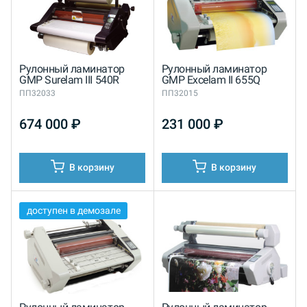
Рулонный ламинатор
Рулонный ламинатор
GMP Surelam III 540R
GMP Excelam II 655Q
ПП32033
ПП32015
674 000
₽
231 000
₽
В корзину
В корзину
доступен в демозале