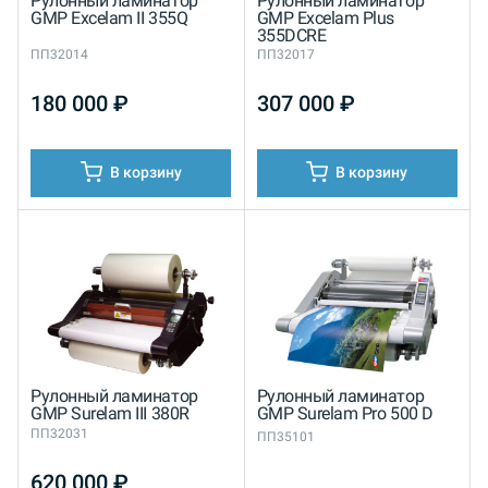
Рулонный ламинатор
Рулонный ламинатор
GMP Excelam II 355Q
GMP Excelam Plus
355DCRE
ПП32014
ПП32017
180 000
₽
307 000
₽
В корзину
В корзину
Рулонный ламинатор
Рулонный ламинатор
GMP Surelam III 380R
GMP Surelam Pro 500 D
ПП32031
ПП35101
620 000
₽