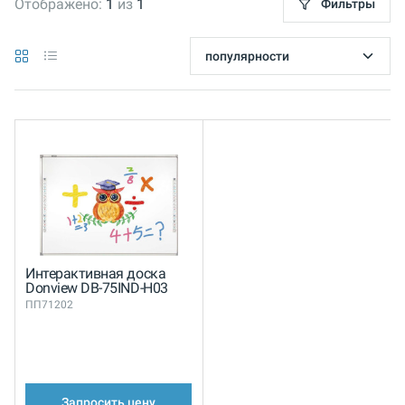
Отображено:
1
из
1
Фильтры
Интерактивная доска
Donview DB-75IND-H03
ПП71202
Запросить цену