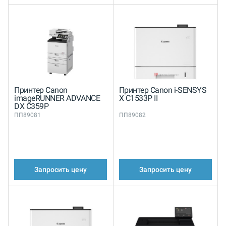
Принтер Canon
Принтер Canon i-SENSYS
imageRUNNER ADVANCE
X C1533P II
DX C359P
ПП89081
ПП89082
Запросить цену
Запросить цену