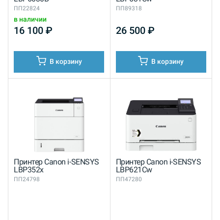
ПП22824
ПП89318
в наличии
16 100
₽
26 500
₽
В корзину
В корзину
Принтер Canon i-SENSYS
Принтер Canon i-SENSYS
LBP352x
LBP621Cw
ПП24798
ПП47280