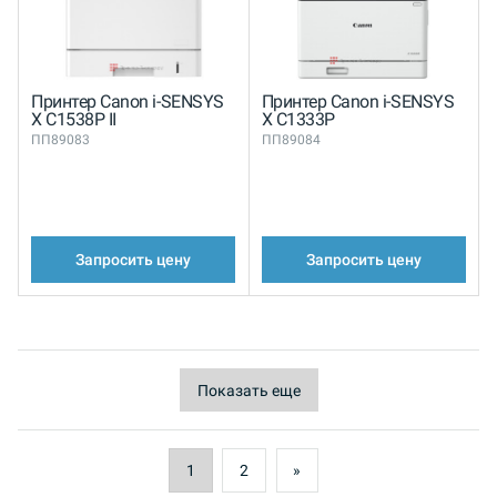
Принтер Canon i-SENSYS
Принтер Canon i-SENSYS
X C1538P II
X C1333P
ПП89083
ПП89084
Запросить цену
Запросить цену
Показать еще
1
2
»