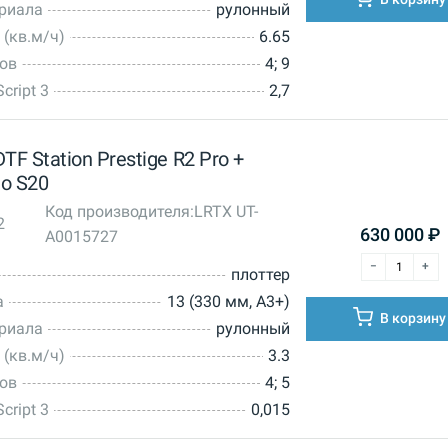
ериала
рулонный
 (кв.м/ч)
6.65
тов
4; 9
cript 3
2,7
F Station Prestige R2 Pro +
o S20
Код производителя:
LRTX UT-
2
630 000
₽
A0015727
плоттер
а
13 (330 мм, А3+)
В корзину
ериала
рулонный
 (кв.м/ч)
3.3
тов
4; 5
cript 3
0,015