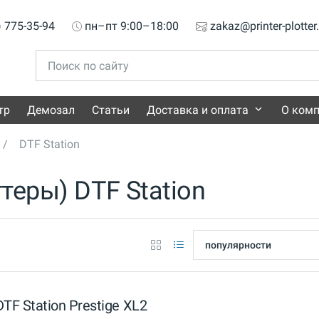
) 775-35-94
пн–пт 9:00–18:00
zakaz@printer-plotter
тр
Демозал
Статьи
Доставка и оплата
О ком
DTF Station
теры) DTF Station
TF Station Prestige XL2