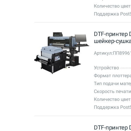
Количество цве
Поддержка PostS
DTF-принтер D
шейкер-сушка
Артикул:
ПП8996
Устройство
Формат плоттер
Тип подачи мат
Скорость печати
Количество цве
Поддержка PostS
DTF-принтер D