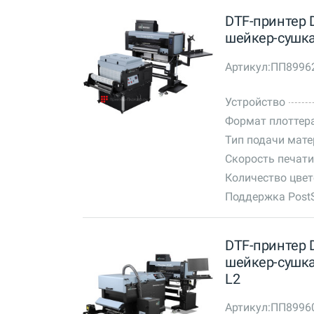
DTF-принтер D
шейкер-сушка
Артикул:
ПП8996
Устройство
Формат плоттер
Тип подачи мат
Скорость печати
Количество цве
Поддержка PostS
DTF-принтер D
шейкер-сушка 
L2
Артикул:
ПП8996