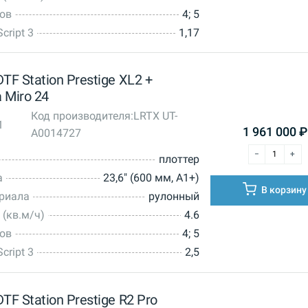
тов
4; 5
cript 3
1,17
TF Station Prestige XL2 +
 Miro 24
Код производителя:
LRTX UT-
1
1 961 000
₽
A0014727
плоттер
а
23,6" (600 мм, А1+)
В корзину
ериала
рулонный
 (кв.м/ч)
4.6
тов
4; 5
cript 3
2,5
TF Station Prestige R2 Pro