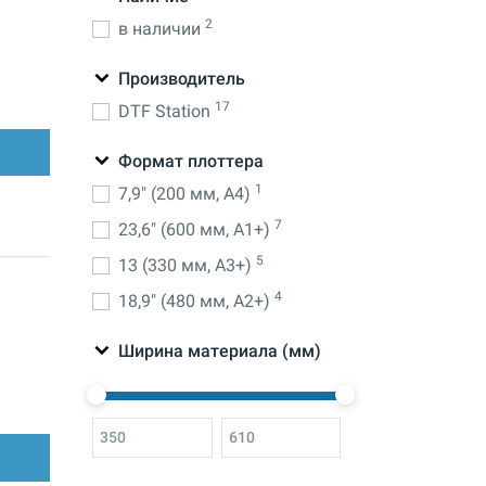
2
в наличии
Производитель
17
DTF Station
Формат плоттера
1
7,9" (200 мм, А4)
7
23,6" (600 мм, А1+)
5
13 (330 мм, А3+)
4
18,9" (480 мм, А2+)
Ширина материала (мм)