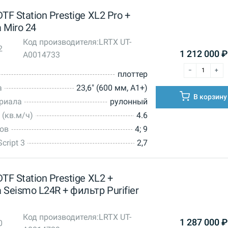
TF Station Prestige XL2 Pro +
 Miro 24
Код производителя:
LRTX UT-
2
1 212 000
₽
A0014733
плоттер
а
23,6" (600 мм, А1+)
В корзину
ериала
рулонный
 (кв.м/ч)
4.6
тов
4; 9
cript 3
2,7
TF Station Prestige XL2 +
Seismo L24R + фильтр Purifier
Код производителя:
LRTX UT-
1 287 000
₽
0