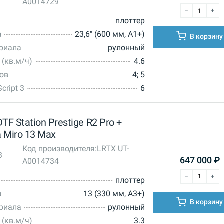
A0014729
плоттер
а
23,6" (600 мм, А1+)
В корзину
ериала
рулонный
 (кв.м/ч)
4.6
тов
4; 5
cript 3
6
F Station Prestige R2 Pro +
 Miro 13 Max
Код производителя:
LRTX UT-
3
647 000
₽
A0014734
плоттер
а
13 (330 мм, А3+)
В корзину
ериала
рулонный
 (кв.м/ч)
3.3