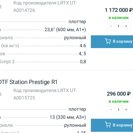
Код производителя:
LRTX UT-
8
1 172 000
₽
A0014726
в наличии
плоттер
а
23,6" (600 мм, А1+)
ериала
рулонный
В корзину
 (кв.м/ч)
4.6
тов
4; 5
cript 3
0,8
TF Station Prestige R1
Код производителя:
LRTX UT-
296 000
₽
9
A0015725
в наличии
плоттер
а
13 (330 мм, А3+)
ериала
рулонный
В корзину