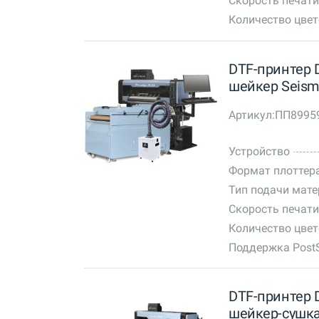
Скорость печати
Количество цве
DTF-принтер D
шейкер Seismo
Артикул:
ПП8995
Устройство
Формат плоттер
Тип подачи мат
Скорость печати
Количество цве
Поддержка PostS
DTF-принтер D
шейкер-сушка