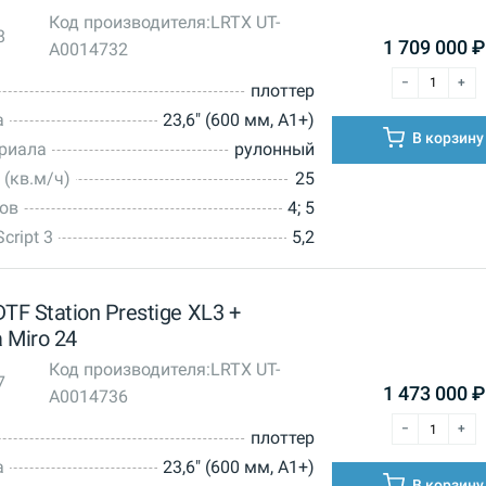
Код производителя:
LRTX UT-
8
1 709 000
₽
A0014732
плоттер
а
23,6" (600 мм, А1+)
В корзину
ериала
рулонный
 (кв.м/ч)
25
тов
4; 5
cript 3
5,2
TF Station Prestige XL3 +
 Miro 24
Код производителя:
LRTX UT-
7
1 473 000
₽
A0014736
плоттер
а
23,6" (600 мм, А1+)
В корзину