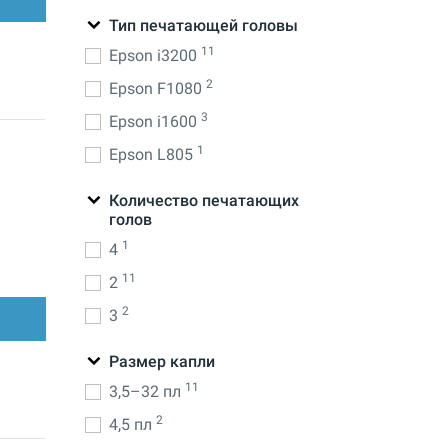
Тип печатающей головы
11
Epson i3200
2
Epson F1080
3
Epson i1600
1
Epson L805
Количество печатающих
голов
1
4
11
2
2
3
Размер капли
11
3,5–32 пл
2
4,5 пл