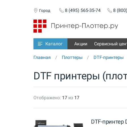
8 (495) 565-35-74
8 (800
Город
Акции
Сервисный цен
Каталог
Главная
Плоттеры
DTF-принтеры
DTF принтеры (плот
Отображено:
17
из
17
DTF-принтер D