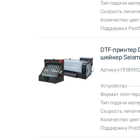
Тип подачи мат
Скорость печати
Количество цве
Поддержка PostS
DTF-принтер DT
шейкер Seism
Артикул:
ПП8995
Устройство
Формат плоттер
Тип подачи мат
Скорость печати
Количество цве
Поддержка PostS