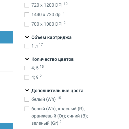
10
720 x 1200 DPI
1
1440 x 720 dpi
2
700 x 1080 DPI
Объем картриджа
17
1 л
Количество цветов
15
4; 5
2
4; 9
Дополнительные цвета
15
белый (Wh)
белый (Wh); красный (R);
оранжевый (Or); синий (B);
2
зеленый (Gr)