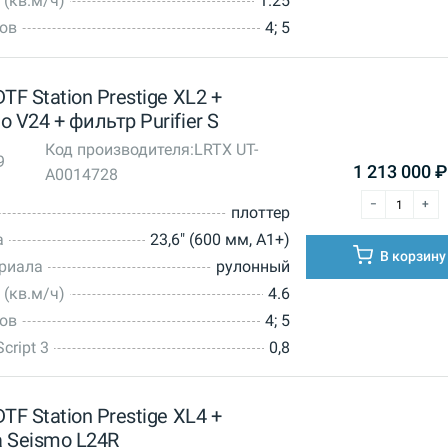
 (кв.м/ч)
1.25
тов
4; 5
TF Station Prestige XL2 +
 V24 + фильтр Purifier S
Код производителя:
LRTX UT-
9
1 213 000
₽
A0014728
плоттер
а
23,6" (600 мм, А1+)
В корзину
ериала
рулонный
 (кв.м/ч)
4.6
тов
4; 5
cript 3
0,8
TF Station Prestige XL4 +
 Seismo L24R