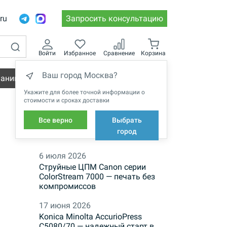
.ru
Запросить консультацию
Войти
Избранное
Сравнение
Корзина
Ваш город Москва?
пании
Вакансии
Укажите для более точной информации о
стоимости и сроках доставки
Все верно
Выбрать
НОВОСТИ
город
6 июля 2026
Струйные ЦПМ Canon серии
ColorStream 7000 — печать без
компромиссов
17 июня 2026
Konica Minolta AccurioPress
C5080/70 — надежный старт в