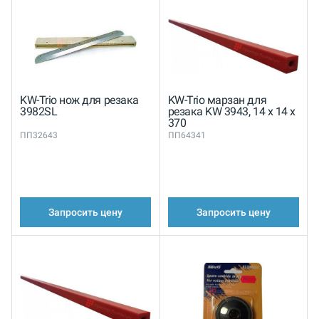
KW-Trio нож для резака
KW-Trio марзан для
3982SL
резака KW 3943, 14 x 14 x
370
ПП32643
ПП64341
Запросить цену
Запросить цену