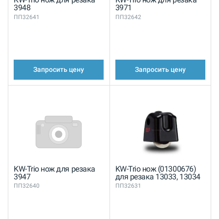
3948
3971
ПП32641
ПП32642
Запросить цену
Запросить цену
KW-Trio нож для резака
KW-Trio нож (01300676)
3947
для резака 13033, 13034
ПП32640
ПП32631