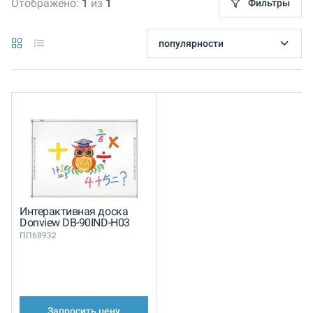
Отображено:
1
из
1
Фильтры
Интерактивная доска
Donview DB-90IND-H03
ПП68932
Запросить цену