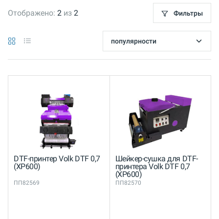
Отображено:
2
из
2
Фильтры
DTF-принтер Volk DTF 0,7
Шейкер-сушка для DTF-
(XP600)
принтера Volk DTF 0,7
(XP600)
ПП82569
ПП82570