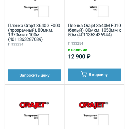
Пленка Orajet 3640G F000
Пленка Orajet 3640M F010
(прозрачный), 80мкм,
(белый), 80мкм, 1050мм x
1370мм x 100м
50м (4011363436944)
(4011363287089)
ПП33254
ПП33234
в наличии
12 900
₽
В корзину
Запросить цену