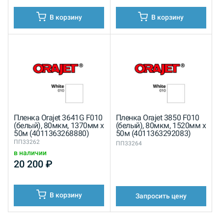
В корзину
В корзину
Пленка Orajet 3641G F010
Пленка Orajet 3850 F010
(белый), 80мкм, 1370мм x
(белый), 80мкм, 1520мм x
50м (4011363268880)
50м (4011363292083)
ПП33262
ПП33264
в наличии
20 200
₽
В корзину
Запросить цену