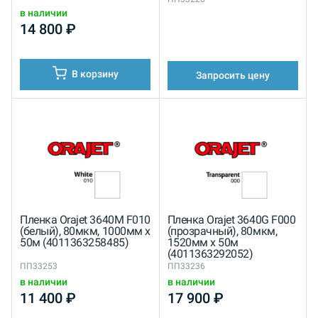
в наличии
14 800
₽
В корзину
Запросить цену
Пленка Orajet 3640M F010
Пленка Orajet 3640G F000
(белый), 80мкм, 1000мм x
(прозрачный), 80мкм,
50м (4011363258485)
1520мм x 50м
(4011363292052)
ПП33253
ПП33236
в наличии
в наличии
11 400
₽
17 900
₽