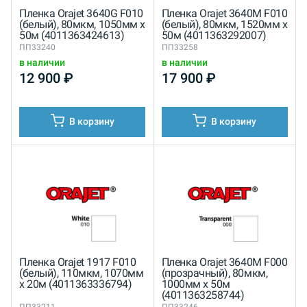
Пленка Orajet 3640G F010
Пленка Orajet 3640M F010
(белый), 80мкм, 1050мм x
(белый), 80мкм, 1520мм x
50м (4011363424613)
50м (4011363292007)
ПП33240
ПП33258
в наличии
в наличии
12 900
₽
17 900
₽
В корзину
В корзину
Пленка Orajet 1917 F010
Пленка Orajet 3640M F000
(белый), 110мкм, 1070мм
(прозрачный), 80мкм,
x 20м (4011363336794)
1000мм x 50м
(4011363258744)
ПП33211
ПП33246