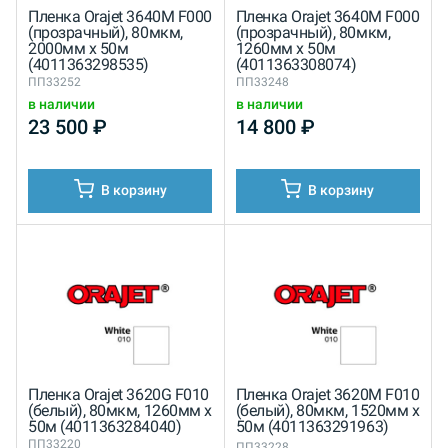
Пленка Orajet 3640M F000
Пленка Orajet 3640M F000
(прозрачный), 80мкм,
(прозрачный), 80мкм,
2000мм x 50м
1260мм x 50м
(4011363298535)
(4011363308074)
ПП33252
ПП33248
в наличии
в наличии
23 500
₽
14 800
₽
В корзину
В корзину
Пленка Orajet 3620G F010
Пленка Orajet 3620M F010
(белый), 80мкм, 1260мм x
(белый), 80мкм, 1520мм x
50м (4011363284040)
50м (4011363291963)
ПП33220
ПП33228