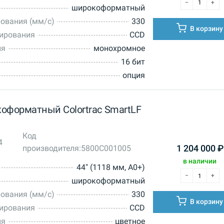
широкоформатный
ования (мм/с)
330
В корзину
нирования
CCD
ия
монохромное
16 бит
опция
оформатный Colortrac SmartLF
Код
4
производителя:
5800C001005
1 204 000
₽
в наличии
44" (1118 мм, A0+)
широкоформатный
ования (мм/с)
330
В корзину
нирования
CCD
ия
цветное