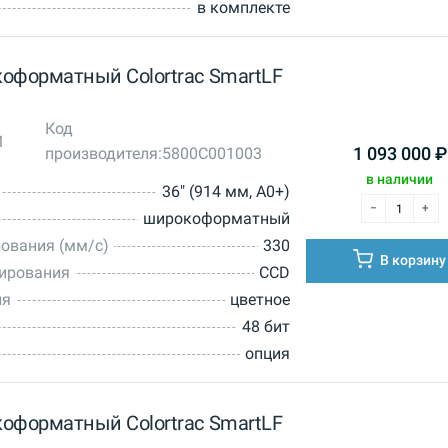
в комплекте
оформатный Colortrac SmartLF
Код
1
производителя:
5800C001003
1 093 000
₽
в наличии
36" (914 мм, A0+)
широкоформатный
ования (мм/с)
330
В корзину
нирования
CCD
ия
цветное
48 бит
опция
оформатный Colortrac SmartLF