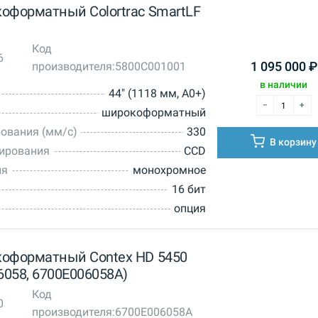
оформатный Colortrac SmartLF
Код
6
производителя:
5800C001001
1 095 000
₽
в наличии
44" (1118 мм, A0+)
широкоформатный
ования (мм/с)
330
В корзину
нирования
CCD
ия
монохромное
16 бит
опция
оформатный Contex HD 5450
6058, 6700E006058A)
Код
0
производителя:
6700E006058A