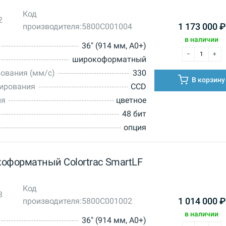
Код
2
производителя:
5800C001004
1 173 000
₽
в наличии
36" (914 мм, A0+)
широкоформатный
ования (мм/с)
330
В корзину
нирования
CCD
ия
цветное
48 бит
опция
оформатный Colortrac SmartLF
Код
3
производителя:
5800C001002
1 014 000
₽
в наличии
36" (914 мм, A0+)