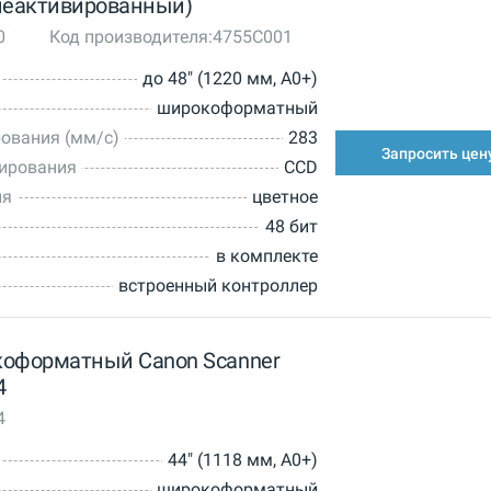
 (неактивированный)
0
Код производителя:
4755C001
до 48" (1220 мм, A0+)
широкоформатный
ования (мм/с)
283
Запросить цен
нирования
CCD
ия
цветное
48 бит
в комплекте
встроенный контроллер
коформатный Canon Scanner
4
4
44" (1118 мм, A0+)
широкоформатный