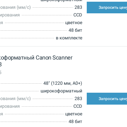
ования (мм/с)
283
Запросить цен
нирования
CCD
ия
цветное
48 бит
в комплекте
коформатный Canon Scanner
8
5
48" (1220 мм, A0+)
широкоформатный
ования (мм/с)
283
Запросить цен
нирования
CCD
ия
цветное
48 бит