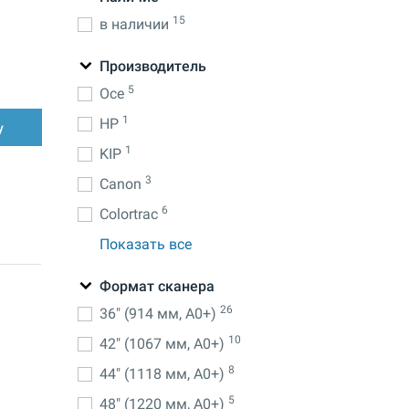
15
в наличии
Производитель
5
Oce
1
HP
у
1
KIP
3
Canon
6
Colortrac
Показать все
Формат сканера
26
36" (914 мм, A0+)
10
42" (1067 мм, A0+)
8
44" (1118 мм, A0+)
5
48" (1220 мм, A0+)