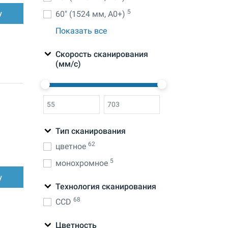
5
60" (1524 мм, A0+)
у
Показать все
Скорость сканирования
(мм/с)
Тип сканирования
62
цветное
5
монохромное
у
Технология сканирования
68
CCD
Цветность