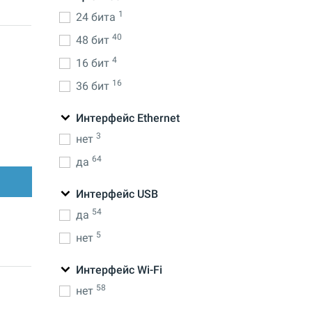
1
24 бита
40
48 бит
4
16 бит
16
36 бит
Интерфейс Ethernet
3
нет
64
да
Интерфейс USB
54
да
5
нет
Интерфейс Wi-Fi
58
нет