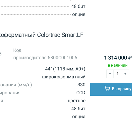
48 бит
опция
оформатный Colortrac SmartLF
Код
5
производителя:
5800C001006
1 314 000
₽
в наличии
44" (1118 мм, A0+)
широкоформатный
ования (мм/с)
330
В корзину
нирования
CCD
ия
цветное
48 бит
опция