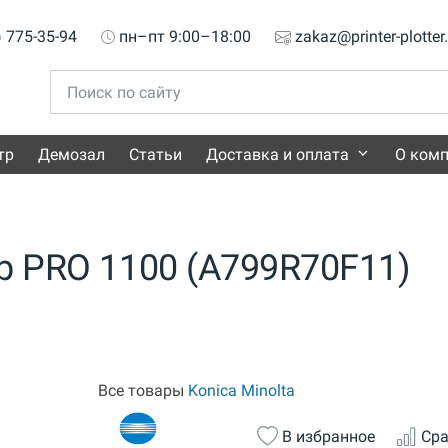
) 775-35-94
пн–пт 9:00–18:00
zakaz@printer-plotter
тр
Демозал
Статьи
Доставка и оплата
О ком
b PRO 1100 (A799R70F11)
Все товары
Konica Minolta
В избранное
Сра