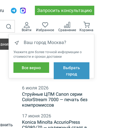
.ru
Запросить консультацию
Войти
Избранное
Сравнение
Корзина
Ваш город Москва?
пании
Вакансии
Укажите для более точной информации о
стоимости и сроках доставки
Все верно
Выбрать
НОВОСТИ
город
6 июля 2026
Струйные ЦПМ Canon серии
ColorStream 7000 — печать без
компромиссов
17 июня 2026
Konica Minolta AccurioPress
внить
C5080/70 — надежный старт в