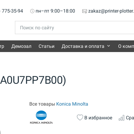
) 775-35-94
пн–пт 9:00–18:00
zakaz@printer-plotter
тр
Демозал
Статьи
Доставка и оплата
О ком
 (A0U7PP7B00)
Все товары
Konica Minolta
В избранное
Сра