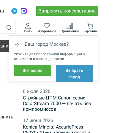
.ru
Запросить консультацию
Войти
Избранное
Сравнение
Корзина
Ваш город Москва?
пании
Вакансии
Укажите для более точной информации о
стоимости и сроках доставки
Все верно
Выбрать
НОВОСТИ
город
6 июля 2026
Струйные ЦПМ Canon серии
ColorStream 7000 — печать без
компромиссов
внить
17 июня 2026
Konica Minolta AccurioPress
C5080/70 — надежный старт в