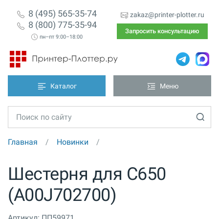
8 (495) 565-35-74
zakaz@printer-plotter.ru
8 (800) 775-35-94
Запросить консультацию
пн–пт 9:00–18:00
Каталог
Меню
Главная
Новинки
Шестерня для С650
(A00J702700)
Артикул:
ПП59971