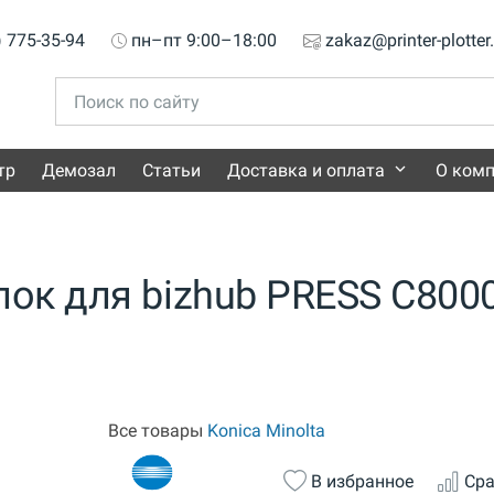
) 775-35-94
пн–пт 9:00–18:00
zakaz@printer-plotter
тр
Демозал
Статьи
Доставка и оплата
О ком
ок для bizhub PRESS C800
Все товары
Konica Minolta
В избранное
Сра