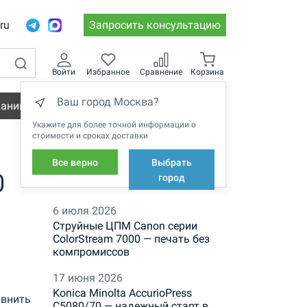
.ru
Запросить консультацию
Войти
Избранное
Сравнение
Корзина
Ваш город Москва?
пании
Вакансии
Укажите для более точной информации о
стоимости и сроках доставки
Все верно
Выбрать
0
НОВОСТИ
город
6 июля 2026
Струйные ЦПМ Canon серии
ColorStream 7000 — печать без
компромиссов
17 июня 2026
Konica Minolta AccurioPress
внить
C5080/70 — надежный старт в