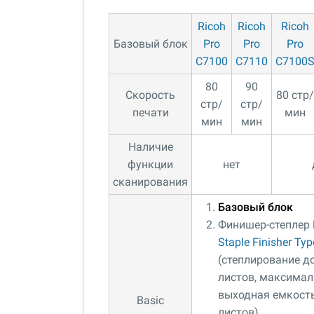
Ricoh
Ricoh
Ricoh
Базовый блок
Pro
Pro
Pro
C7100
C7110
C7100
80
90
Скорость
80 стр/
стр/
стр/
печати
мин
мин
мин
Наличие
функции
нет
сканирования
Базовый блок
Финишер-степлер
Staple Finisher Ty
(степлирование д
листов, максима
выходная емкост
Basic
листов)