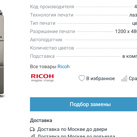
Код производителя
4
Технология печати
ла
Тип печати
ц
Разрешение печати
1200 x 48
Автоподатчик
Количество цветов
Подставка
в ком
Все товары
Ricoh
В избранное
Сра
Подбор замены
Доставка
Доставка по Москве до двери
Доставка по Москве до подъезда