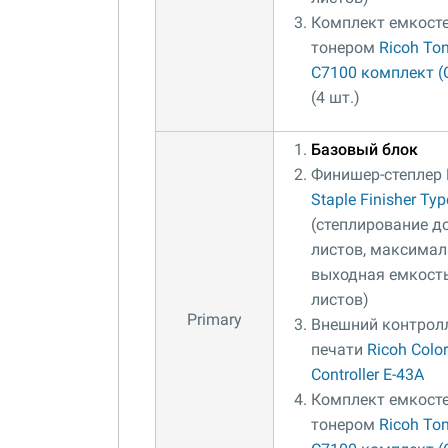
Комплект емкосте
тонером
Ricoh Ton
C7100 комплект (C
(4 шт.)
Базовый блок
Финишер-степлер
Staple Finisher Ty
(степлирование д
листов, максима
выходная емкост
листов)
Primary
Внешний контрол
печати
Ricoh Color
Controller E-43A
Комплект емкосте
тонером
Ricoh Ton