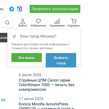
.ru
Запросить консультацию
Войти
Избранное
Сравнение
Корзина
Ваш город Москва?
пании
Вакансии
Укажите для более точной информации о
стоимости и сроках доставки
Все верно
Выбрать
НОВОСТИ
город
6 июля 2026
Струйные ЦПМ Canon серии
ColorStream 7000 — печать без
компромиссов
17 июня 2026
10X
Konica Minolta AccurioPress
C5080/70 — надежный старт в