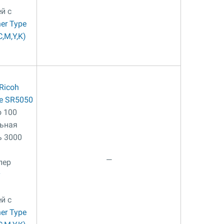
й с
er Type
,M,Y,K)
Ricoh
pe SR5050
о 100
льная
ь 3000
—
лер
й с
er Type