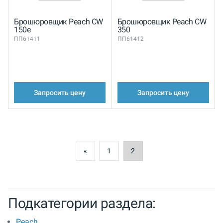
Брошюровщик Peach CW
Брошюровщик Peach CW
150e
350
ПП61411
ПП61412
Запросить цену
Запросить цену
«
1
2
Подкатегории раздела:
Peach