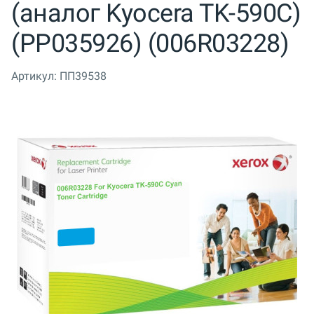
(аналог Kyocera TK-590C)
(PP035926) (006R03228)
Артикул:
ПП39538