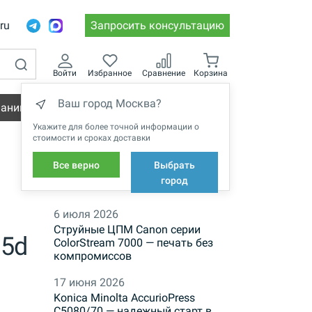
.ru
Запросить консультацию
Войти
Избранное
Сравнение
Корзина
Ваш город Москва?
пании
Вакансии
Укажите для более точной информации о
стоимости и сроках доставки
Все верно
Выбрать
й
НОВОСТИ
город
6 июля 2026
Струйные ЦПМ Canon серии
75d
ColorStream 7000 — печать без
компромиссов
17 июня 2026
Konica Minolta AccurioPress
C5080/70 — надежный старт в