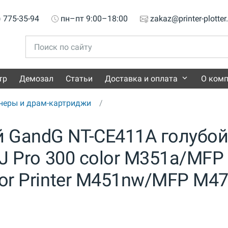
) 775-35-94
пн–пт 9:00–18:00
zakaz@printer-plotter
тр
Демозал
Статьи
Доставка и оплата
О ком
неры и драм-картриджи
 GandG NT-CE411A голубо
LJ Pro 300 color M351a/MFP
lor Printer M451nw/MFP M4