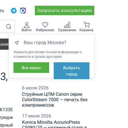
.ru
Запросить консультацию
Войти
Избранное
Сравнение
Корзина
Ваш город Москва?
пании
Вакансии
Укажите для более точной информации о
стоимости и сроках доставки
Все верно
Выбрать
3,
НОВОСТИ
город
6 июля 2026
Струйные ЦПМ Canon серии
ColorStream 7000 — печать без
компромиссов
K133E
17 июня 2026
тридж
Konica Minolta AccurioPress
ерный
C5080/70 — надежный старт в