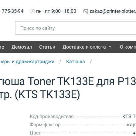
) 775-35-94
пн–пт 9:00–18:00
zakaz@printer-plotter
тр
Демозал
Статьи
Доставка и оплата
О ком
неры и драм-картриджи
Катюша
юша Toner TK133E для P13
стр. (KTS TK133E)
Код производителя
KTS T
Форм-фактор
кар
Цвет
ч