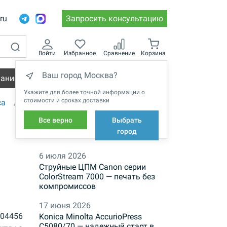
.ru
Запросить консультацию
Войти
Избранное
Сравнение
Корзина
Ваш город Москва?
пании
Вакансии
Укажите для более точной информации о
стоимости и сроках доставки
са
Все верно
Выбрать
НОВОСТИ
город
6 июля 2026
Струйные ЦПМ Canon серии
ColorStream 7000 — печать без
компромиссов
17 июня 2026
004456
Konica Minolta AccurioPress
C5080/70 — надежный старт в