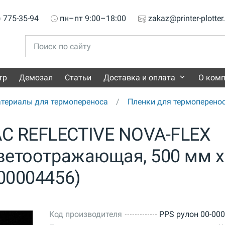
) 775-35-94
пн–пт 9:00–18:00
zakaz@printer-plotter
тр
Демозал
Статьи
Доставка и оплата
О ком
териалы для термопереноса
Пленки для термоперено
C REFLECTIVE NOVA-FLEX
светоотражающая, 500 мм x
-00004456)
Код производителя
PPS рулон 00-00