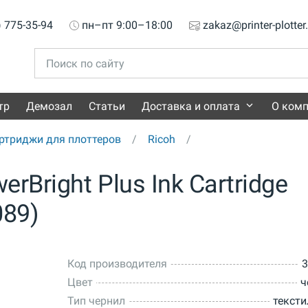
) 775-35-94
пн–пт 9:00–18:00
zakaz@printer-plotter
тр
Демозал
Статьи
Доставка и оплата
О ком
ртриджи для плоттеров
Ricoh
rBright Plus Ink Cartridge
089)
Код производителя
3
Цвет
ч
Тип чернил
текст