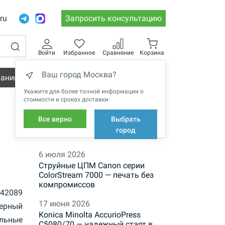
.ru
Запросить консультацию
Войти
Избранное
Сравнение
Корзина
Ваш город Москва?
пании
Вакансии
Укажите для более точной информации о
стоимости и сроках доставки
Все верно
Выбрать
НОВОСТИ
город
6 июля 2026
Струйные ЦПМ Canon серии
ColorStream 7000 — печать без
компромиссов
42089
17 июня 2026
ерный
Konica Minolta AccurioPress
ильные
C5080/70 — надежный старт в