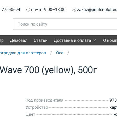
) 775-35-94
пн–пт 9:00–18:00
zakaz@printer-plotter
тр
Демозал
Статьи
Доставка и оплата
О ком
ртриджи для плоттеров
Oce
ave 700 (yellow), 500г
Код производителя
978
Устройство
кар
Цвет
ж