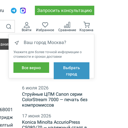
.ru
Запросить консультацию
Войти
Избранное
Сравнение
Корзина
Ваш город Москва?
пании
Вакансии
Укажите для более точной информации о
стоимости и сроках доставки
Все верно
Выбрать
НОВОСТИ
город
6 июля 2026
Струйные ЦПМ Canon серии
ColorStream 7000 — печать без
компромиссов
6B001
17 июня 2026
тридж
Konica Minolta AccurioPress
елтый
C5080/70 — надежный старт в