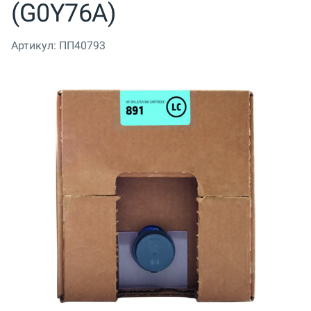
(G0Y76A)
Артикул:
ПП40793