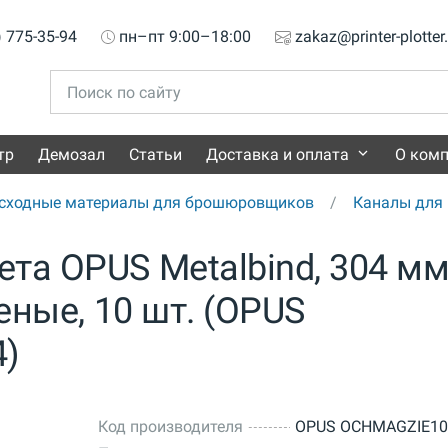
) 775-35-94
пн–пт 9:00–18:00
zakaz@printer-plotter
тр
Демозал
Статьи
Доставка и оплата
О ком
сходные материалы для брошюровщиков
Каналы для 
та OPUS Metalbind, 304 мм
леные, 10 шт. (OPUS
)
Код производителя
OPUS OCHMAGZIE10