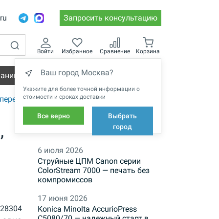
.ru
Запросить консультацию
Войти
Избранное
Сравнение
Корзина
Ваш город Москва?
пании
Вакансии
Укажите для более точной информации о
стоимости и сроках доставки
переплета Metalbind
Все верно
Выбрать
,
НОВОСТИ
город
6 июля 2026
Струйные ЦПМ Canon серии
ColorStream 7000 — печать без
компромиссов
17 июня 2026
28304
Konica Minolta AccurioPress
C5080/70 — надежный старт в