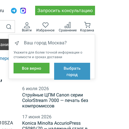
.ru
Запросить консультацию
Войти
Избранное
Сравнение
Корзина
Ваш город Москва?
пании
Вакансии
Укажите для более точной информации о
стоимости и сроках доставки
переплета Metalbind
Все верно
Выбрать
,
НОВОСТИ
город
6 июля 2026
Струйные ЦПМ Canon серии
ColorStream 7000 — печать без
компромиссов
17 июня 2026
10SZA
Konica Minolta AccurioPress
C5080/70 — надежный старт в