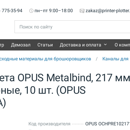
) 775-35-94
пн–пт 9:00–18:00
zakaz@printer-plotter
тр
Демозал
Статьи
Доставка и оплата
О ком
сходные материалы для брошюровщиков
Каналы для 
та OPUS Metalbind, 217 мм
ные, 10 шт. (OPUS
A)
Код производителя
OPUS OCHPRE10217