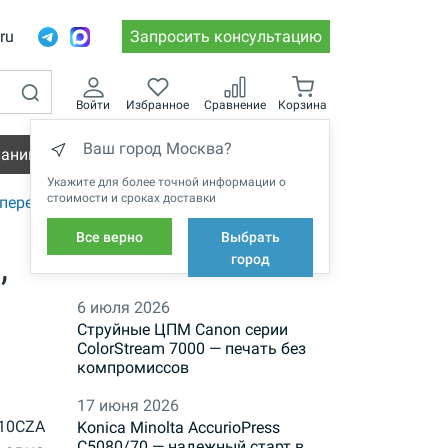
.ru
Запросить консультацию
Войти
Избранное
Сравнение
Корзина
Ваш город Москва?
пании
Вакансии
Укажите для более точной информации о
стоимости и сроках доставки
переплета Metalbind
Все верно
Выбрать
,
НОВОСТИ
город
6 июля 2026
Струйные ЦПМ Canon серии
ColorStream 7000 — печать без
компромиссов
17 июня 2026
10CZA
Konica Minolta AccurioPress
C5080/70 — надежный старт в