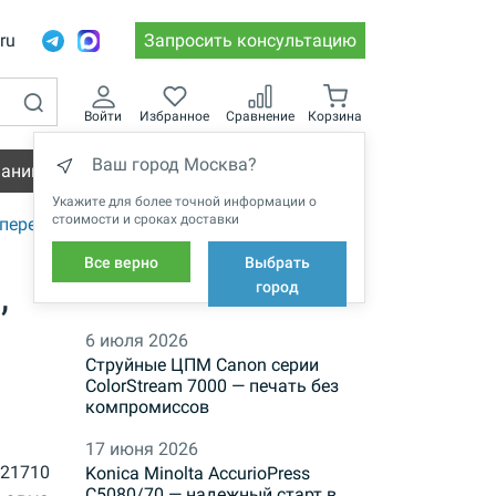
.ru
Запросить консультацию
Войти
Избранное
Сравнение
Корзина
Ваш город Москва?
пании
Вакансии
Укажите для более точной информации о
стоимости и сроках доставки
переплета Metalbind
Все верно
Выбрать
,
НОВОСТИ
город
6 июля 2026
Струйные ЦПМ Canon серии
ColorStream 7000 — печать без
компромиссов
17 июня 2026
21710
Konica Minolta AccurioPress
C5080/70 — надежный старт в