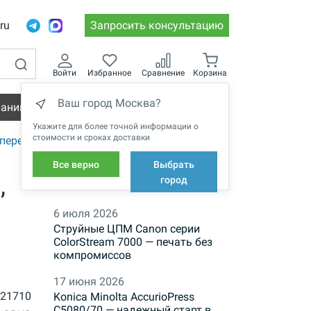
.ru
Запросить консультацию
Войти
Избранное
Сравнение
Корзина
Ваш город Москва?
пании
Вакансии
Укажите для более точной информации о
стоимости и сроках доставки
переплета Metalbind
Все верно
Выбрать
,
НОВОСТИ
город
6 июля 2026
Струйные ЦПМ Canon серии
ColorStream 7000 — печать без
компромиссов
17 июня 2026
21710
Konica Minolta AccurioPress
C5080/70 — надежный старт в