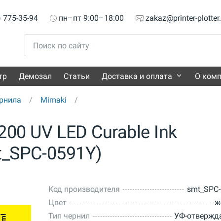
) 775-35-94
пн–пт 9:00–18:00
zakaz@printer-plotter
тр
Демозал
Статьи
Доставка и оплата
О ком
рнила
Mimaki
00 UV LED Curable Ink
mt_SPC-0591Y)
Код производителя
smt_SPC
Цвет
ж
Тип чернил
УФ-отвержд