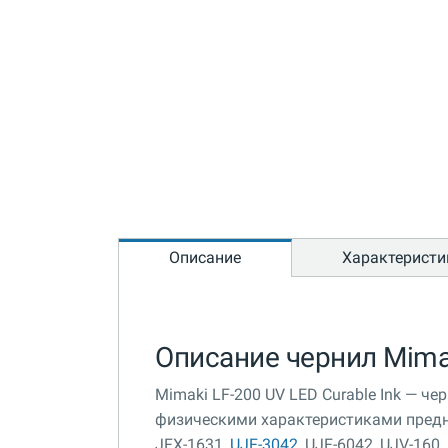
Описание
Характеристи
Описание чернил Mimak
Mimaki LF-200 UV LED Curable Ink — 
физическими характеристиками предна
JFX-1631,
UJF-3042
, UJF-6042, UJV-160.