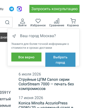
.ru
Запросить консультацию
Войти
Избранное
Сравнение
Корзина
Ваш город Москва?
пании
Вакансии
Укажите для более точной информации о
стоимости и сроках доставки
Все верно
Выбрать
НОВОСТИ
город
6 июля 2026
Струйные ЦПМ Canon серии
ColorStream 7000 — печать без
компромиссов
-0591Y
17 июня 2026
елтый
Konica Minolta AccurioPress
аемые
C5080/70 — надежный старт в