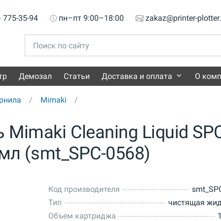
) 775-35-94
пн–пт 9:00–18:00
zakaz@printer-plotter
тр
Демозал
Статьи
Доставка и оплата
О ком
рнила
Mimaki
Mimaki Cleaning Liquid SPC
0 мл (smt_SPC-0568)
Код производителя
smt_SP
Тип
чистящая жи
Объем картриджа