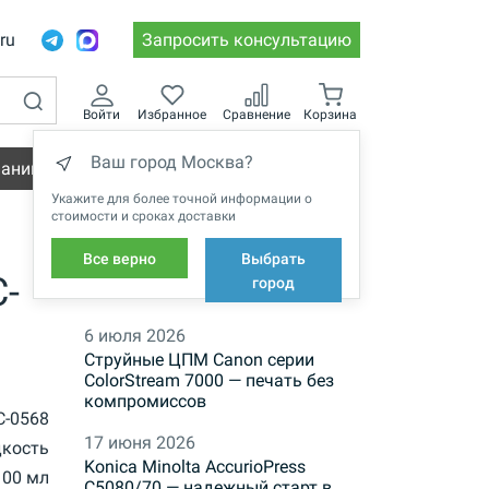
.ru
Запросить консультацию
Войти
Избранное
Сравнение
Корзина
Ваш город Москва?
пании
Вакансии
Укажите для более точной информации о
стоимости и сроках доставки
Все верно
Выбрать
-
НОВОСТИ
город
6 июля 2026
Струйные ЦПМ Canon серии
ColorStream 7000 — печать без
компромиссов
C-0568
17 июня 2026
дкость
Konica Minolta AccurioPress
100 мл
C5080/70 — надежный старт в