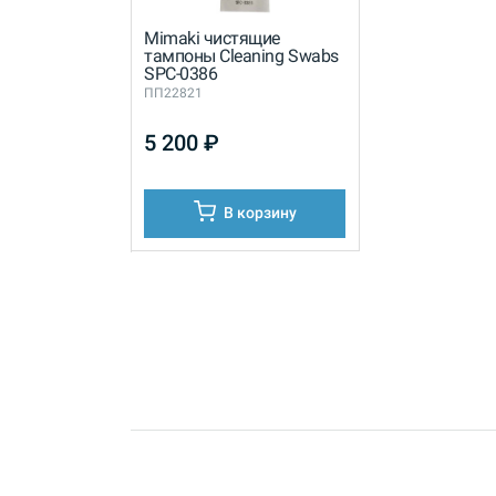
Mimaki чистящие
тампоны Cleaning Swabs
SPC-0386
ПП22821
5 200
₽
В корзину