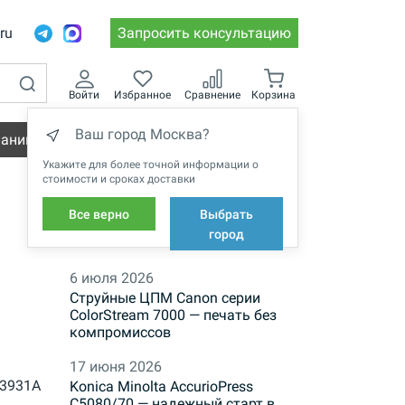
.ru
Запросить консультацию
Войти
Избранное
Сравнение
Корзина
Ваш город Москва?
пании
Вакансии
Укажите для более точной информации о
стоимости и сроках доставки
Все верно
Выбрать
НОВОСТИ
город
6 июля 2026
Струйные ЦПМ Canon серии
ColorStream 7000 — печать без
компромиссов
17 июня 2026
3931A
Konica Minolta AccurioPress
C5080/70 — надежный старт в