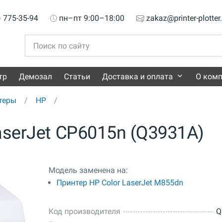
) 775-35-94
пн–пт 9:00–18:00
zakaz@printer-plotter
тр
Демозал
Статьи
Доставка и оплата
О ком
теры
HP
aserJet CP6015n (Q3931A)
Модель заменена на:
Принтер HP Color LaserJet M855dn
Код производителя
Q