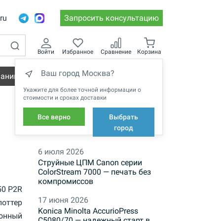
.ru
Запросить консультацию
Войти
Избранное
Сравнение
Корзина
Ваш город Москва?
пании
Вакансии
Укажите для более точной информации о
стоимости и сроках доставки
Все верно
Выбрать
НОВОСТИ
город
6 июля 2026
Струйные ЦПМ Canon серии
ColorStream 7000 — печать без
компромиссов
50 P2R
17 июня 2026
лоттер
Konica Minolta AccurioPress
онный
C5080/70 — надежный старт в