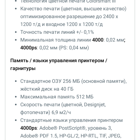
Технология цветной печати Colorsmart III
Качество печати (цветная, высшее качество)
оптимизированное разрешение до 2400 x
1200 т/д и входное 1200 х 1200 т/д
Точность печати линий +/- 0,1%
Минимальная толщина линии
4000
: 0,02 мм
;
4000
ps
: 0,02 мм (PS: 0,04 мм)
Память / языки управления принтером /
гарнитуры
Стандартное ОЗУ 256 МБ (основной памяти),
жёсткий диск на 40 ГБ
Максимальная память 512 МБ
Скорость печати (цветной, Designjet,
фотопечати) 6,9 м2/ч
Стандартные языки управления принтером
4000
ps
: Adobe® PostScript®, уровень 3,
Adobe® PDF 1.5, HP-GL/2, HP-RTL, TIF, JPEG,