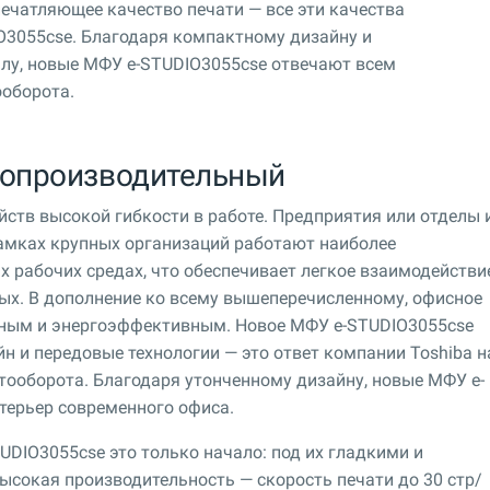
ечатляющее качество печати — все эти качества
O3055cse. Благодаря компактному дизайну и
лу, новые МФУ e-STUDIO3055cse отвечают всем
оборота.
опроизводительный
ств высокой гибкости в работе. Предприятия или отделы 
рамках крупных организаций работают наиболее
 рабочих средах, что обеспечивает легкое взаимодействи
ых. В дополнение ко всему вышеперечисленному, офисное
ным и энергоэффективным. Новое МФУ e-STUDIO3055cse
н и передовые технологии — это ответ компании Toshiba н
ооборота. Благодаря утонченному дизайну, новые МФУ e-
терьер современного офиса.
UDIO3055cse это только начало: под их гладкими и
сокая производительность — скорость печати до 30 стр/