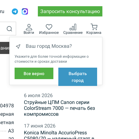
.ru
Запросить консультацию
Войти
Избранное
Сравнение
Корзина
Ваш город Москва?
пании
Вакансии
Укажите для более точной информации о
стоимости и сроках доставки
Все верно
Выбрать
НОВОСТИ
город
6 июля 2026
Струйные ЦПМ Canon серии
04978
ColorStream 7000 — печать без
зерная
компромиссов
ветная
17 июня 2026
A3
Konica Minolta AccurioPress
C5080/70 — надежный старт в