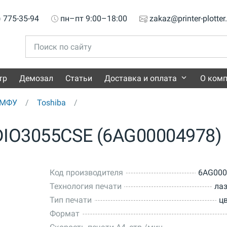
) 775-35-94
пн–пт 9:00–18:00
zakaz@printer-plotter
тр
Демозал
Статьи
Доставка и оплата
О ком
 МФУ
Toshiba
DIO3055CSE (6AG00004978)
Код производителя
6AG000
Технология печати
ла
Тип печати
ц
Формат