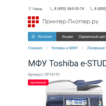
8 (495) 565-35-74
8 (800
Город
Акции
Сервисный цен
Каталог
Главная
Копиры и МФУ
Лазерные
МФУ Toshiba e-STU
Артикул:
ПП16191
архивный