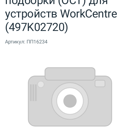
подборки (OCT) для
устройств WorkCentre
(497K02720)
Артикул:
ПП16234