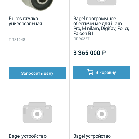
Bulros втулка
Bagel программное
универсальная
обеспечение для iLam
Pro, Minilam, Digifav, Foiler,
Falcon B1
ПП90257
ПП31048
3 365 000
₽
В корзину
Запросить цену
Bagel устройство
Bagel устройство