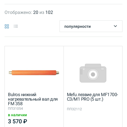
Отображено:
20
из
102
Bulros нижний
Mefu лезвие для MF1700-
нагревательный вал для
C3/M1 PRO (5 шт.)
FM 358
ПП31054
ПП32112
в наличии
3 570
₽