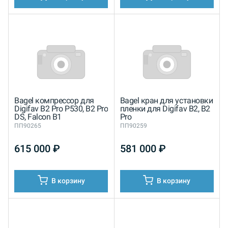
Bagel компрессор для
Bagel кран для установки
Digifav B2 Pro P530, B2 Pro
пленки для Digifav B2, B2
DS, Falcon B1
Pro
ПП90265
ПП90259
615 000
₽
581 000
₽
В корзину
В корзину