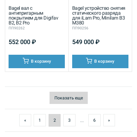
Bagel вал с
Bagel устройство снятия
антипригарным
статического разряда
покрытием для Digifav
для iLam Pro, Minilam B3
B2, B2 Pro
M380
ПП90262
ПП90256
552 000
₽
549 000
₽
В корзину
В корзину
Показать еще
...
«
1
2
3
6
»