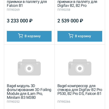
приемки в паллету для
приемки в паллету для
Falcon B1
Digifav B2, B2 Pro
ПП90269
ПП90258
3 233 000
₽
2 539 000
₽
В корзину
В корзину
Bagel модуль 3D
Bagel компрессор для
фольгирования 3D Foiling
стекера для Digifav B2 Pro
Module для iLam Pro,
P530, B2 Pro DS, Falcon B1
Minilam B3 M380
ПП90252
ПП90266