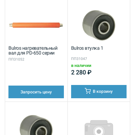
Bulros нагревательный
Bulros втулка 1
вал для PD-650 серии
ПП31047
ПП31052
в наличии
2 280
₽
В корзину
Запросить цену