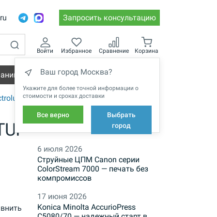
.ru
Запросить консультацию
Войти
Избранное
Сравнение
Корзина
Ваш город Москва?
пании
Вакансии
Укажите для более точной информации о
стоимости и сроках доставки
ctrolux
Все верно
Выбрать
TUI
НОВОСТИ
город
6 июля 2026
Струйные ЦПМ Canon серии
ColorStream 7000 — печать без
компромиссов
17 июня 2026
Konica Minolta AccurioPress
внить
C5080/70 — надежный старт в