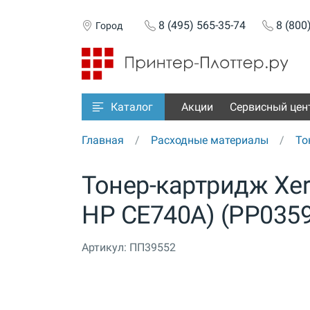
8 (495) 565-35-74
8 (800
Город
Акции
Сервисный цен
Каталог
Главная
Расходные материалы
То
Тонер-картридж Xer
HP CE740A) (PP0359
Артикул:
ПП39552