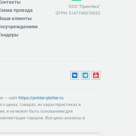
Контакты
ООО "Принтека"
Схема проезда
ОГРН: 5147746076033
Наши клиенты
Госучреждениям
Тендеры
ик — сайт
https://printer-plotter.ru
о ценах, товарах, их характеристиках и
ия, и не может быть основанием для
омплектации товаров. Все цены указаны в