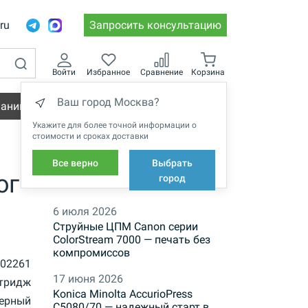
.ru
Запросить консультацию
Войти
Избранное
Сравнение
Корзина
Ваш город Москва?
пании
Вакансии
Укажите для более точной информации о
стоимости и сроках доставки
Все верно
Выбрать
ог
НОВОСТИ
город
6 июля 2026
Струйные ЦПМ Canon серии
ColorStream 7000 — печать без
компромиссов
02261
17 июня 2026
тридж
Konica Minolta AccurioPress
ерный
C5080/70 — надежный старт в