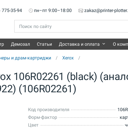
) 775-35-94
пн–пт 9:00–18:00
zakaz@printer-plotter
тр
Демозал
Статьи
Доставка и оплата
О ком
неры и драм-картриджи
Xerox
ox 106R02261 (black) (анал
22) (106R02261)
Код производителя
106R
Форм-фактор
кар
Цвет
ч