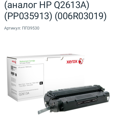
(аналог HP Q2613A)
(PP035913) (006R03019)
Артикул:
ПП39530