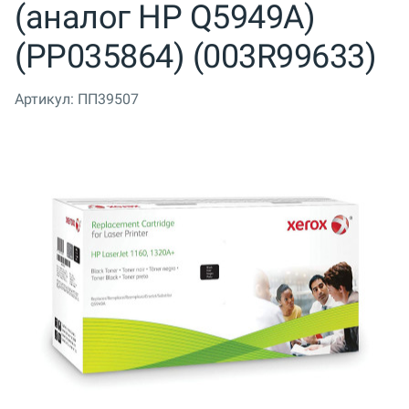
(аналог HP Q5949A)
(PP035864) (003R99633)
Артикул:
ПП39507