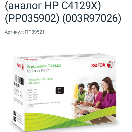
(аналог HP C4129X)
(PP035902) (003R97026)
Артикул:
ПП39521