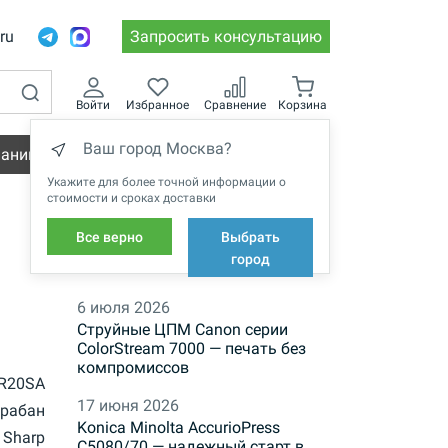
.ru
Запросить консультацию
Войти
Избранное
Сравнение
Корзина
Ваш город Москва?
пании
Вакансии
Укажите для более точной информации о
стоимости и сроках доставки
Все верно
Выбрать
НОВОСТИ
город
6 июля 2026
Струйные ЦПМ Canon серии
ColorStream 7000 — печать без
компромиссов
R20SA
17 июня 2026
рабан
Konica Minolta AccurioPress
Sharp
C5080/70 — надежный старт в