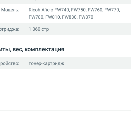
Модель:
Ricoh Aficio FW740, FW750, FW760, FW770,
FW780, FW810, FW830, FW870
ртриджа:
1 860 стр
иты, вес, комплектация
тройство:
тонер-картридж