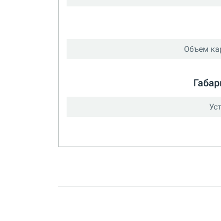
Объем ка
Габар
Ус