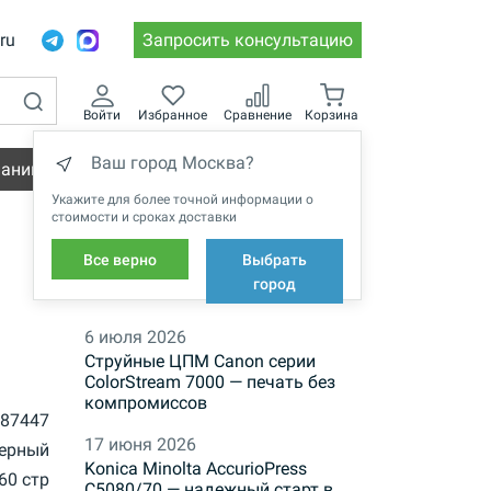
.ru
Запросить консультацию
Войти
Избранное
Сравнение
Корзина
Ваш город Москва?
пании
Вакансии
Укажите для более точной информации о
стоимости и сроках доставки
Все верно
Выбрать
НОВОСТИ
город
6 июля 2026
Струйные ЦПМ Canon серии
ColorStream 7000 — печать без
компромиссов
87447
17 июня 2026
ерный
Konica Minolta AccurioPress
60 стр
C5080/70 — надежный старт в