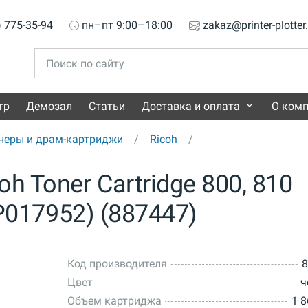
) 775-35-94
пн–пт 9:00–18:00
zakaz@printer-plotter
тр
Демозал
Статьи
Доставка и оплата
О ком
неры и драм-картриджи
Ricoh
h Toner Cartridge 800, 810
PP017952) (887447)
Код производителя
8
Цвет
ч
Объем картриджа
1 8