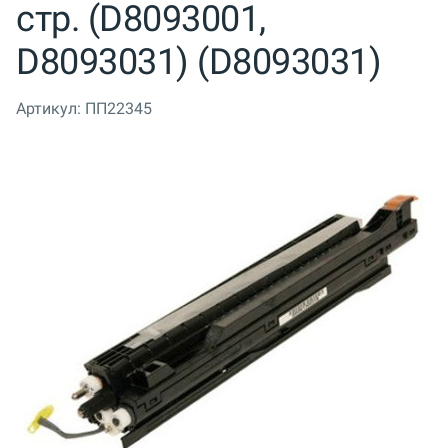
стр. (D8093001,
D8093031) (D8093031)
Артикул:
ПП22345