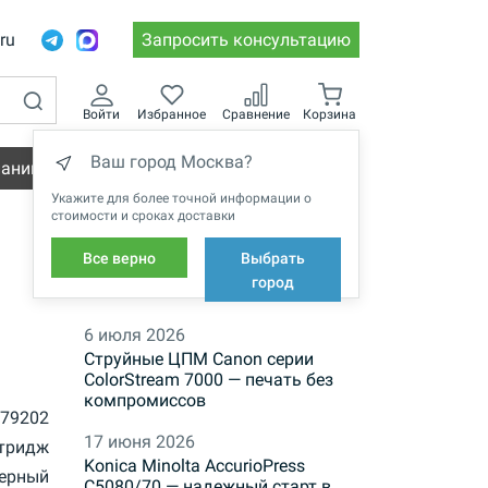
.ru
Запросить консультацию
Войти
Избранное
Сравнение
Корзина
Ваш город Москва?
пании
Вакансии
Укажите для более точной информации о
стоимости и сроках доставки
Все верно
Выбрать
НОВОСТИ
город
6 июля 2026
Струйные ЦПМ Canon серии
ColorStream 7000 — печать без
компромиссов
79202
17 июня 2026
тридж
Konica Minolta AccurioPress
ерный
C5080/70 — надежный старт в