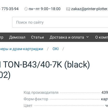
) 775-35-94
пн–пт 9:00–18:00
zakaz@printer-plotter
тр
Демозал
Статьи
Доставка и оплата
О ком
неры и драм-картриджи
OKI
 TON-B43/40-7K (black)
02)
Код производителя
439
Форм-фактор
кар
Цвет
ч