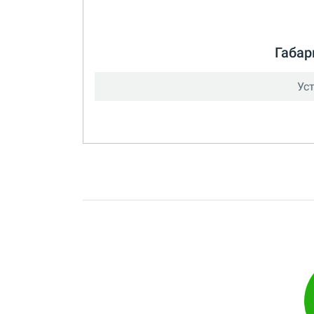
Габар
Ус