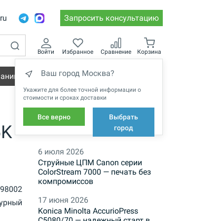
.ru
Запросить консультацию
Войти
Избранное
Сравнение
Корзина
Ваш город Москва?
пании
Вакансии
Укажите для более точной информации о
стоимости и сроках доставки
Все верно
Выбрать
6K
НОВОСТИ
город
6 июля 2026
Струйные ЦПМ Canon серии
ColorStream 7000 — печать без
компромиссов
98002
17 июня 2026
урный
Konica Minolta AccurioPress
C5080/70 — надежный старт в