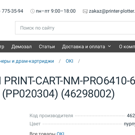
) 775-35-94
пн–пт 9:00–18:00
zakaz@printer-plotter
тр
Демозал
Статьи
Доставка и оплата
О ком
неры и драм-картриджи
OKI
I PRINT-CART-NM-PRO6410-
. (PP020304) (46298002)
Код производителя
462
Цвет
пурп
Все товары
OKI