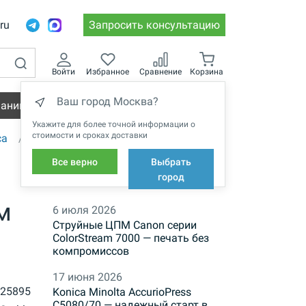
.ru
Запросить консультацию
Войти
Избранное
Сравнение
Корзина
Ваш город Москва?
пании
Вакансии
Укажите для более точной информации о
стоимости и сроках доставки
са
Все верно
Выбрать
НОВОСТИ
город
м
6 июля 2026
Струйные ЦПМ Canon серии
ColorStream 7000 — печать без
компромиссов
17 июня 2026
 25895
Konica Minolta AccurioPress
C5080/70 — надежный старт в