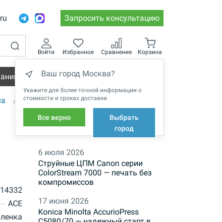
.ru
Запросить консультацию
Войти
Избранное
Сравнение
Корзина
Ваш город Москва?
пании
Вакансии
Укажите для более точной информации о
стоимости и сроках доставки
са
Все верно
Выбрать
НОВОСТИ
город
6 июля 2026
Струйные ЦПМ Canon серии
ColorStream 7000 — печать без
компромиссов
 14332
17 июня 2026
ACE
Konica Minolta AccurioPress
пленка
C5080/70 — надежный старт в