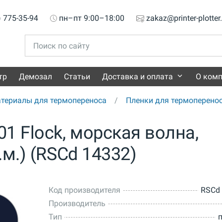
) 775-35-94
пн–пт 9:00–18:00
zakaz@printer-plotter
тр
Демозал
Статьи
Доставка и оплата
О ком
териалы для термопереноса
Пленки для термоперено
1 Flock, морская волна,
м.) (RSCd 14332)
Код производителя
RSCd
Производитель
Тип