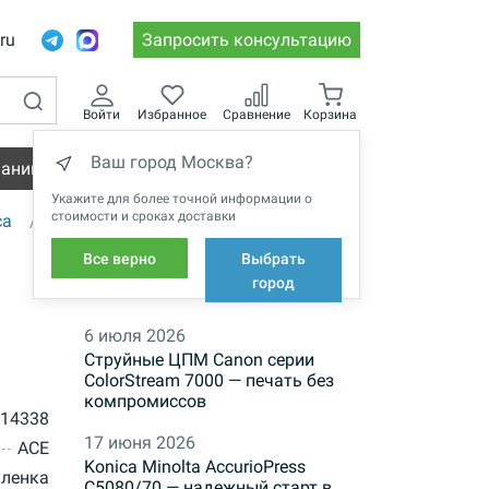
.ru
Запросить консультацию
Войти
Избранное
Сравнение
Корзина
Ваш город Москва?
пании
Вакансии
Укажите для более точной информации о
стоимости и сроках доставки
са
Все верно
Выбрать
НОВОСТИ
город
6 июля 2026
Струйные ЦПМ Canon серии
ColorStream 7000 — печать без
компромиссов
 14338
17 июня 2026
ACE
Konica Minolta AccurioPress
пленка
C5080/70 — надежный старт в