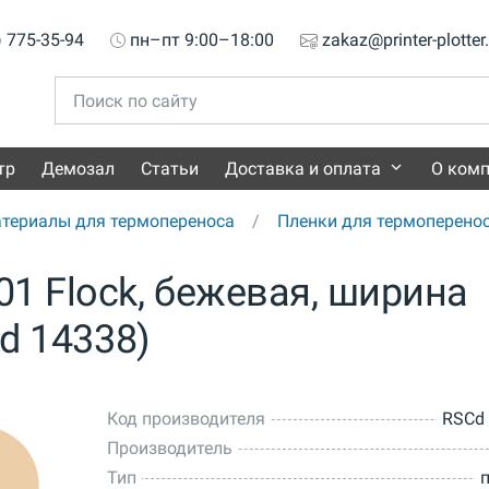
) 775-35-94
пн–пт 9:00–18:00
zakaz@printer-plotter
тр
Демозал
Статьи
Доставка и оплата
О ком
териалы для термопереноса
Пленки для термоперено
1 Flock, бежевая, ширина
Cd 14338)
Код производителя
RSCd
Производитель
Тип