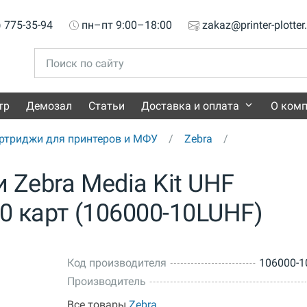
) 775-35-94
пн–пт 9:00–18:00
zakaz@printer-plotter
тр
Демозал
Статьи
Доставка и оплата
О ком
ртриджи для принтеров и МФУ
Zebra
 Zebra Media Kit UHF
00 карт (106000-10LUHF)
Код производителя
106000-
Производитель
Все товары
Zebra