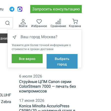
.ru
Запросить консультацию
Войти
Избранное
Сравнение
Корзина
Ваш город Москва?
пании
Вакансии
Укажите для более точной информации о
стоимости и сроках доставки
Все верно
Выбрать
НОВОСТИ
город
6 июля 2026
Струйные ЦПМ Canon серии
ColorStream 7000 — печать без
компромиссов
10LUHF
17 июня 2026
Zebra
Konica Minolta AccurioPress
C5080/70 — надежный старт в